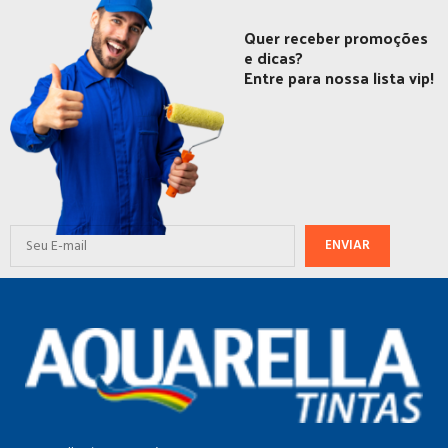
Quer receber promoções
e dicas?
Entre para nossa lista vip!