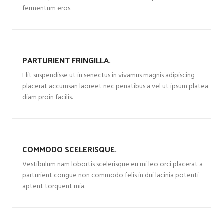
fermentum eros.
PARTURIENT FRINGILLA.
Elit suspendisse ut in senectus in vivamus magnis adipiscing
placerat accumsan laoreet nec penatibus a vel ut ipsum platea
diam proin facilis.
COMMODO SCELERISQUE.
Vestibulum nam lobortis scelerisque eu mi leo orci placerat a
parturient congue non commodo felis in dui lacinia potenti
aptent torquent mia.