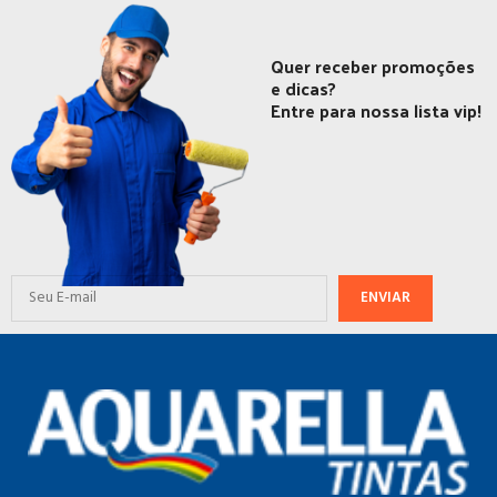
Quer receber promoções
e dicas?
Entre para nossa lista vip!