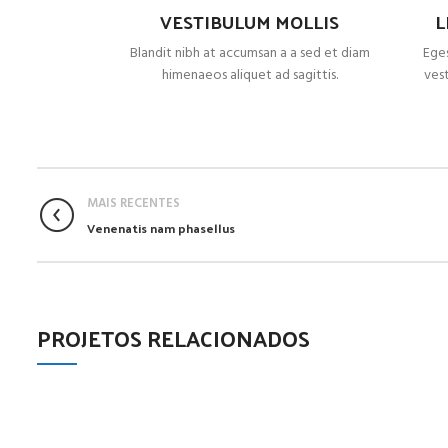
VESTIBULUM MOLLIS
L
Blandit nibh at accumsan a a sed et diam
Eges
himenaeos aliquet ad sagittis.
vest
MAIS RECENTES
Venenatis nam phasellus
PROJETOS RELACIONADOS