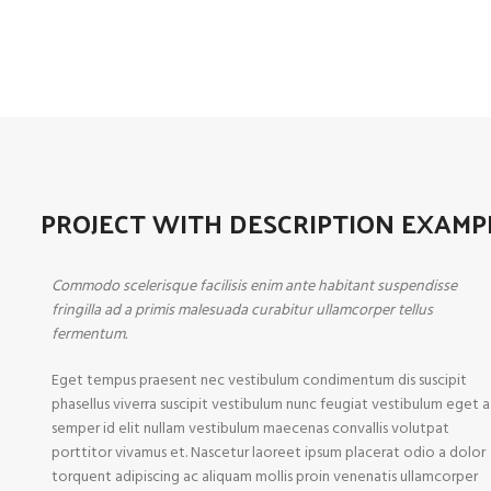
PROJECT WITH DESCRIPTION EXAMP
Commodo scelerisque facilisis enim ante habitant suspendisse
fringilla ad a primis malesuada curabitur ullamcorper tellus
fermentum.
Eget tempus praesent nec vestibulum condimentum dis suscipit
phasellus viverra suscipit vestibulum nunc feugiat vestibulum eget a
semper id elit nullam vestibulum maecenas convallis volutpat
porttitor vivamus et. Nascetur laoreet ipsum placerat odio a dolor
torquent adipiscing ac aliquam mollis proin venenatis ullamcorper