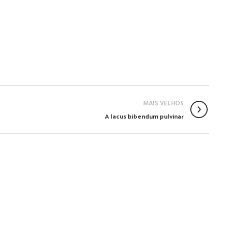
MAIS VELHOS
A lacus bibendum pulvinar