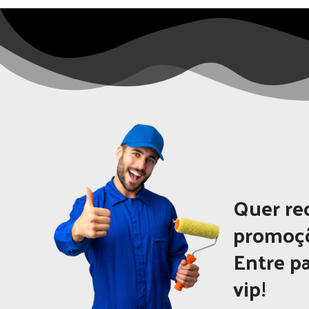
Quer re
promoçõ
Entre pa
vip!